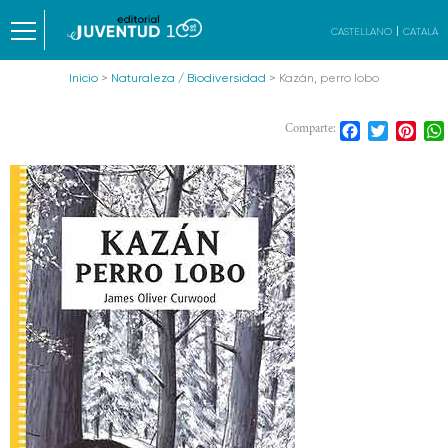
CASTELLANO
CATALÀ
Inicio
>
Naturaleza / Biodiversidad
> Kazán, perro lobo
Facebook
Twitter
Pint
Comparte: