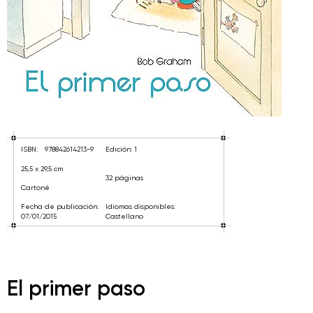
ISBN:
978842614213-9
Edición: 1
25,5 x 29,5 cm
32 páginas
Cartoné
Fecha de publicación:
Idiomas disponibles:
07/01/2015
Castellano
El primer paso