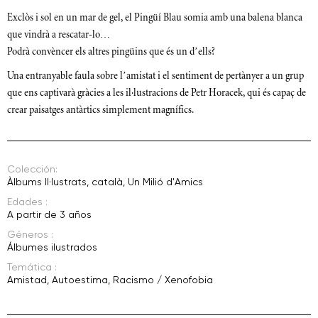
Exclòs i sol en un mar de gel, el Pingüí Blau somia amb una balena blanca
que vindrà a rescatar-lo…
Podrà convèncer els altres pingüins que és un d’ells?
Una entranyable faula sobre l’amistat i el sentiment de pertànyer a un grup
que ens captivarà gràcies a les il·lustracions de
Petr
Horacek
, qui és capaç de
crear paisatges antàrtics simplement magnífics.
Colección:
Àlbums Il·lustrats
,
català
,
Un Milió d'Amics
Edades :
A partir de 3 años
Géneros :
Álbumes ilustrados
Temática :
Amistad
,
Autoestima
,
Racismo / Xenofobia