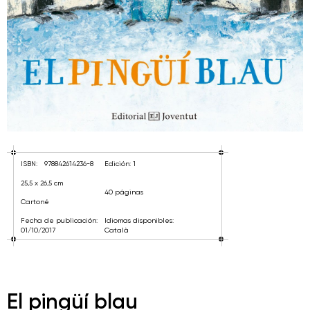
ISBN:
978842614236-8
Edición: 1
25,5 x 26,5 cm
40 páginas
Cartoné
Fecha de publicación:
Idiomas disponibles:
01/10/2017
Català
El pingüí blau