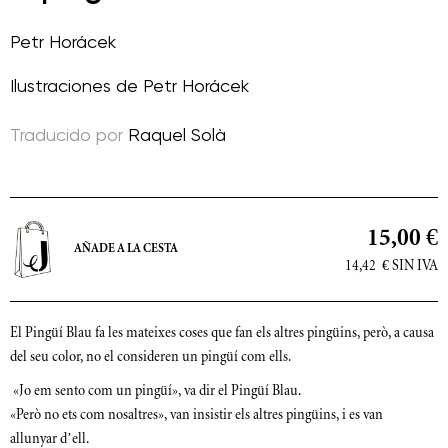
Petr Horácek
Ilustraciones de
Petr Horácek
Traducido por
Raquel Solà
15,00 €
AÑADE A LA CESTA
14,42
€
SIN IVA
El Pingüí Blau fa les mateixes coses que fan els altres pingüins, però, a causa
del seu color, no el consideren un pingüí com ells.
 «Jo em sento com un pingüí», va dir el Pingüí Blau.
«Però no ets com nosaltres», van insistir els altres pingüins, i es van
allunyar
d’ell
.