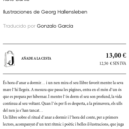
Ilustraciones de
Georg Hallensleben
Traducido por
Gonzalo García
13,00 €
AÑADE A LA CESTA
12,50
€
SIN IVA
És hora d’anar a dormir… i un nen mira el seu llibre favorit mentre la seva
mare l’hi llegeix. A mesura que passa les pàgines, entra en el món d’un ós
que es prepara per hibernar. I mentre l’ós dorm el seu son profund, la vida
continua al seu voltant. Quan l’ós per fi es desperta, a la primavera, els ulls
del nen ja s’han tancat…
Un llibre sobre el ritual d’anar a dormir i l’hora del conte, per a primers
lectors, acompanyat d’un text rítmic i poètic i belles il·lustracions, que juga