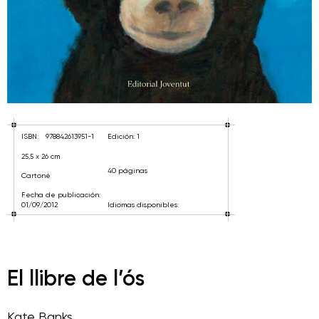
ISBN:
978842613951-1
Edición: 1
25,5 x 26 cm
40 páginas
Cartoné
Fecha de publicación:
01/09/2012
Idiomas disponibles:
El llibre de l’ós
Kate Banks