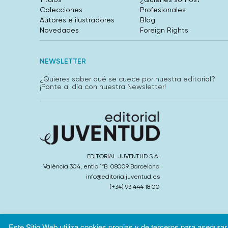
Colecciones
Profesionales
Autores e ilustradores
Blog
Novedades
Foreign Rights
NEWSLETTER
¿Quieres saber qué se cuece por nuestra editorial?
¡Ponte al día con nuestra Newsletter!
EDITORIAL JUVENTUD S.A.
València 304, entlo 1ºB. 08009 Barcelona
info@editorialjuventud.es
(+34) 93 444 18 00
Este Sitio Web utiliza cookies propias y de terceros para asegurar