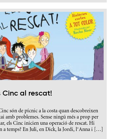
s Cinc al rescat!
Cinc són de pícnic a la costa quan descobreixen
xai amb problemes. Sense ningú més a prop per
ar, els Cinc inicien una operació de rescat. Hi
n a temps? En Juli, en Dick, la Jordi, l’Anna i […]