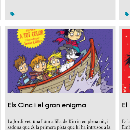
Els Cinc i el gran enigma
El
La Jordi veu una llum a lilla de Kirrin en plena nit, i
És l
sadona que és la primera pista que hi ha intrusos a la
Embo