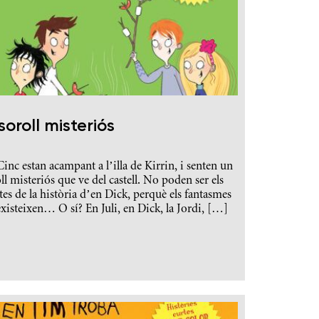
 soroll misteriós
Cinc estan acampant a l’illa de Kirrin, i senten un
ll misteriós que ve del castell. No poden ser els
tes de la història d’en Dick, perquè els fantasmes
xisteixen… O sí? En Juli, en Dick, la Jordi, […]