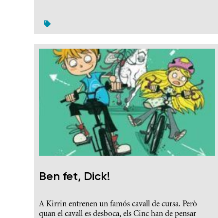
Ben fet, Dick!
A Kirrin entrenen un famós cavall de cursa. Però
quan el cavall es desboca, els Cinc han de pensar