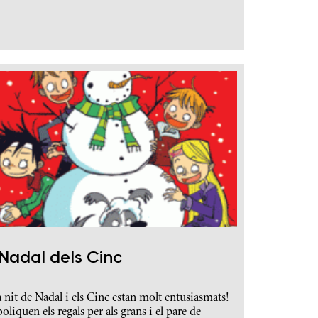
 Nadal dels Cinc
a nit de Nadal i els Cinc estan molt entusiasmats!
liquen els regals per als grans i el pare de