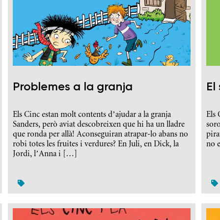
Problemes a la granja
El
Els Cinc estan molt contents d’ajudar a la granja
Els 
Sanders, però aviat descobreixen que hi ha un lladre
soro
que ronda per allà! Aconseguiran atrapar-lo abans no
pira
robi totes les fruites i verdures? En Juli, en Dick, la
no e
Jordi, l’Anna i […]