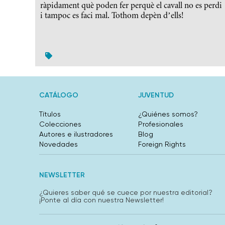
ràpidament què poden fer perquè el cavall no es perdi
i tampoc es faci mal. Tothom depèn d’ells!
CATÁLOGO
JUVENTUD
Títulos
¿Quiénes somos?
Colecciones
Profesionales
Autores e ilustradores
Blog
Novedades
Foreign Rights
NEWSLETTER
¿Quieres saber qué se cuece por nuestra editorial?
¡Ponte al día con nuestra Newsletter!