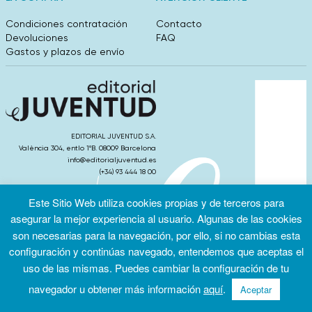
Condiciones contratación
Contacto
Devoluciones
FAQ
Gastos y plazos de envío
EDITORIAL JUVENTUD S.A.
València 304, entlo 1ºB. 08009 Barcelona
info@editorialjuventud.es
(+34) 93 444 18 00
Este Sitio Web utiliza cookies propias y de terceros para
asegurar la mejor experiencia al usuario. Algunas de las cookies
son necesarias para la navegación, por ello, si no cambias esta
Condiciones
Política de
Política de
configuración y continúas navegado, entendemos que aceptas el
de uso
privacidad
cookies
uso de las mismas. Puedes cambiar la configuración de tu
navegador u obtener más información
aquí
.
Aceptar