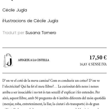
Cécile Jugla
il·lustracions de
Cécile Jugla
Traduït per
Susana Tornero
17,50 €
AFEGEIX A LA CISTELLA
16,83
€
SENSE IVA
D’on ve el cotó de la meva camisa? Com es condueix un cotxe? D’on ve
l’electricitat? Qui ha fet el meu llibre?… La curiositat dels nens i nenes
arriba a ser insaciable i no tot és tan senzill d’explicar i fer entendre. Per
això, aquest llibre, amb 50 preguntes de 6 àmbits diferents del món quotidià
(menjar, roba, entreteniment, la llar, la ciutat i els transports) és de gran