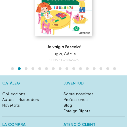
Ja vaig a l’escola!
Jugla, Cécile
ISBN:9788426145765
CATÀLEG
JUVENTUD
Col·leccions
Sobre nosaltres
Autors i il·lustradors
Professionals
Novetats
Blog
Foreign Rights
LA COMPRA
ATENCIÓ CLIENT