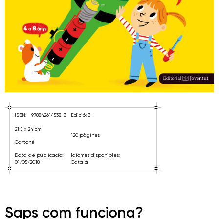
ISBN:
978842614538-3
Edició: 3
21,5 x 24 cm
120 pàgines
Cartoné
Data de publicació:
Idiomes disponibles:
01/05/2018
Català
Saps com funciona?