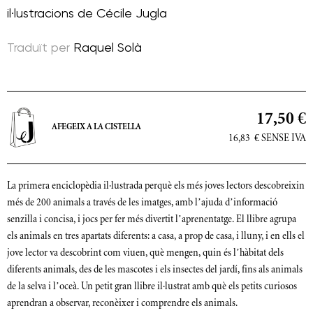
il·lustracions de
Cécile Jugla
Traduït per
Raquel Solà
17,50 €
AFEGEIX A LA CISTELLA
16,83
€
SENSE IVA
La primera enciclopèdia il·lustrada perquè els més joves lectors descobreixin
més de 200 animals a través de les imatges, amb l’ajuda d’informació
senzilla i concisa, i jocs per fer més divertit l’aprenentatge. El llibre agrupa
els animals en tres apartats diferents: a casa, a prop de casa, i lluny, i en ells el
jove lector va descobrint com viuen, què mengen, quin és l’hàbitat dels
diferents animals, des de les mascotes i els insectes del jardí, fins als animals
de la selva i l’oceà. Un petit gran llibre il·lustrat amb què els petits curiosos
aprendran a observar, reconèixer i comprendre els animals.