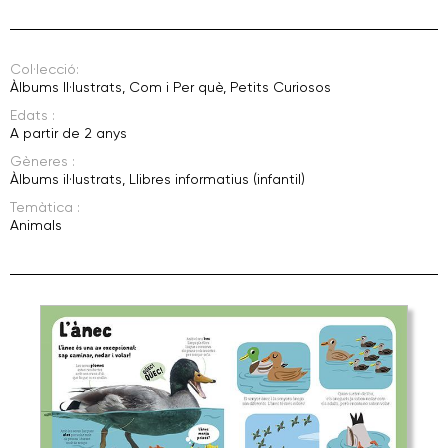
Col·lecció:
Àlbums Il·lustrats
,
Com i Per què
,
Petits Curiosos
Edats :
A partir de 2 anys
Gèneres :
Àlbums il·lustrats
,
Llibres informatius (infantil)
Temàtica :
Animals