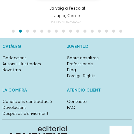
Ja vaig a l’escola!
Jugla, Cécile
ISBN:9788426145765
CATÀLEG
JUVENTUD
Col·leccions
Sobre nosaltres
Autors i il·lustradors
Professionals
Novetats
Blog
Foreign Rights
LA COMPRA
ATENCIÓ CLIENT
Condicions contractació
Contacte
Devolucions
FAQ
Despeses d’enviament