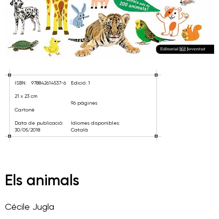
ISBN:
978842614537-6
Edició: 1
21 x 23 cm
96 pàgines
Cartoné
Data de publicació:
Idiomes disponibles:
30/05/2018
Català
Els animals
Cécile Jugla