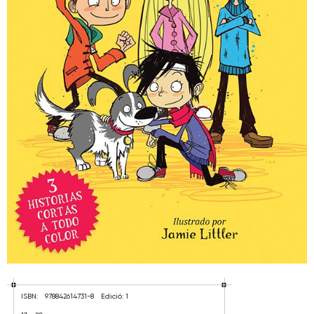
ISBN:
978842614731-8
Edició: 1