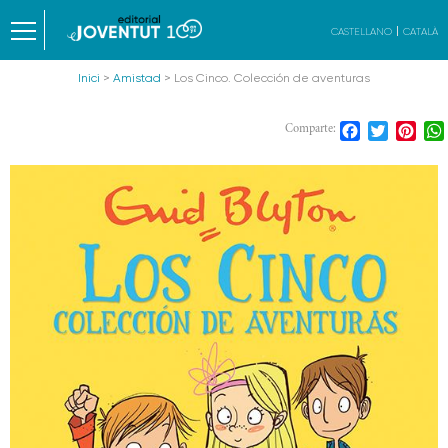
CASTELLANO
CATALÀ
Inici
>
Amistad
> Los Cinco. Colección de aventuras
Facebook
Twitter
Pint
Comparte: