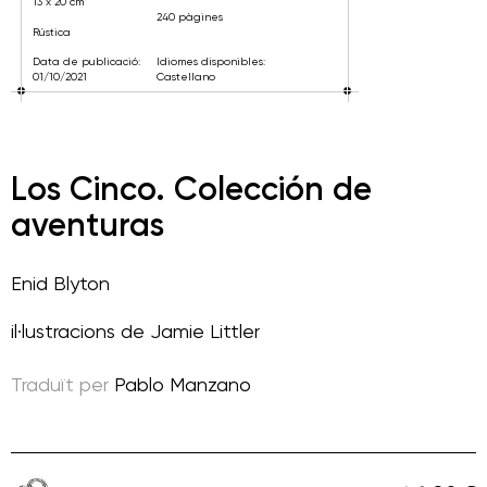
13 x 20 cm
240 pàgines
Rústica
Data de publicació:
Idiomes disponibles:
01/10/2021
Castellano
Los Cinco. Colección de
aventuras
Enid Blyton
il·lustracions de
Jamie Littler
Traduït per
Pablo Manzano