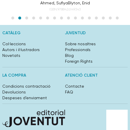
Ahmed, Sufiya
Blyton, Enid
ISBN:9788426149343
CATÀLEG
JUVENTUD
Col·leccions
Sobre nosaltres
Autors i il·lustradors
Professionals
Novetats
Blog
Foreign Rights
LA COMPRA
ATENCIÓ CLIENT
Condicions contractació
Contacte
Devolucions
FAQ
Despeses d’enviament