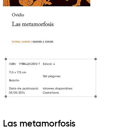
ISBN:
978842612592-7
Edició: 4
11,5 x 17,5 cm
366 pàgines
Bolsillo
Data de publicació:
Idiomes disponibles:
05/05/2014
Castellano
Las metamorfosis