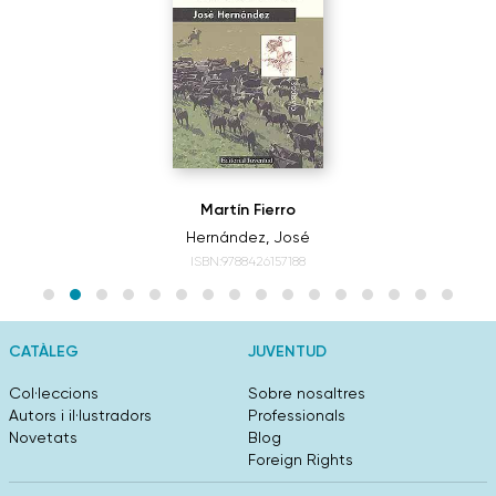
Martín Fierro
Hernández, José
ISBN:9788426157188
CATÀLEG
JUVENTUD
Col·leccions
Sobre nosaltres
Autors i il·lustradors
Professionals
Novetats
Blog
Foreign Rights