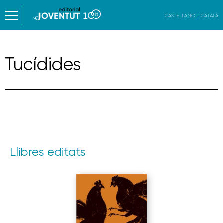
CASTELLANO
CATALÀ
Tucídides
Llibres editats