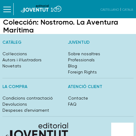
CASTELLANO
CATALÀ
Colección:
Nostromo. La Aventura
Marítima
CATÀLEG
JUVENTUD
Col·leccions
Sobre nosaltres
Autors i il·lustradors
Professionals
Novetats
Blog
Foreign Rights
LA COMPRA
ATENCIÓ CLIENT
Condicions contractació
Contacte
Devolucions
FAQ
Despeses d’enviament