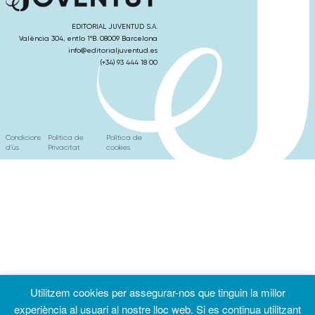
EDITORIAL JUVENTUD S.A.
València 304, entlo 1ºB. 08009 Barcelona
info@editorialjuventud.es
(+34) 93 444 18 00
Condicions
Política de
Política de
d’ús
Privacitat
cookies
Utilitzem cookies per assegurar-nos que tinguin la millor
experiència al usuari al nostre lloc web. Si es continua utilitzant