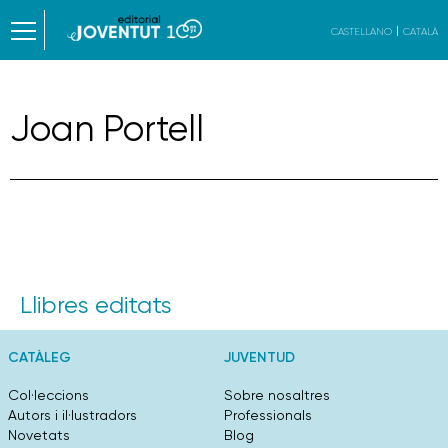
CASTELLANO
CATALÀ
Joan Portell
Llibres editats
CATÀLEG
JUVENTUD
Col·leccions
Sobre nosaltres
Autors i il·lustradors
Professionals
Novetats
Blog