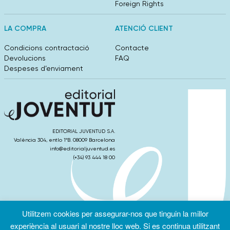
Foreign Rights
LA COMPRA
ATENCIÓ CLIENT
Condicions contractació
Contacte
Devolucions
FAQ
Despeses d’enviament
EDITORIAL JUVENTUD S.A.
València 304, entlo 1ºB. 08009 Barcelona
info@editorialjuventud.es
(+34) 93 444 18 00
Utilitzem cookies per assegurar-nos que tinguin la millor
Condicions
Política de
Política de
d’ús
Privacitat
cookies
experiència al usuari al nostre lloc web. Si es continua utilitzant