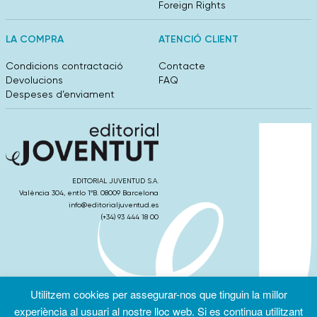
Foreign Rights
LA COMPRA
ATENCIÓ CLIENT
Condicions contractació
Contacte
Devolucions
FAQ
Despeses d’enviament
EDITORIAL JUVENTUD S.A.
València 304, entlo 1ºB. 08009 Barcelona
info@editorialjuventud.es
(+34) 93 444 18 00
Utilitzem cookies per assegurar-nos que tinguin la millor
Condicions
Política de
Política de
d’ús
Privacitat
cookies
experiència al usuari al nostre lloc web. Si es continua utilitzant