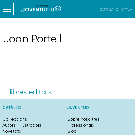
CASTELLANO
CATALÀ
Joan Portell
Llibres editats
CATÀLEG
JUVENTUD
Col·leccions
Sobre nosaltres
Autors i il·lustradors
Professionals
Novetats
Blog