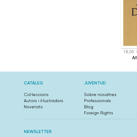
18,00
Añ
CATÀLEG
JUVENTUD
Col·leccions
Sobre nosaltres
Autors i il·lustradors
Professionals
Novetats
Blog
Foreign Rights
NEWSLETTER