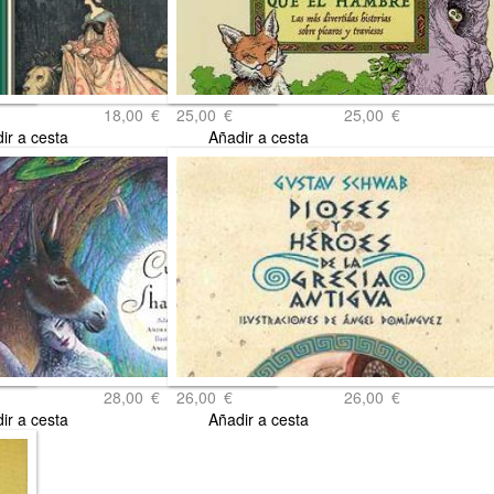
18,00
€
25,00
€
25,00
€
ir a cesta
Añadir a cesta
28,00
€
26,00
€
26,00
€
ir a cesta
Añadir a cesta