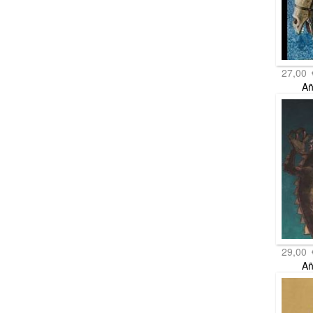
27,00
Añ
29,00
Añ