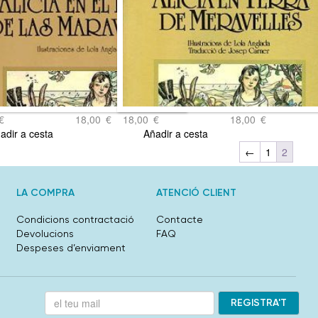
€
18,00
€
18,00
€
18,00
€
adir a cesta
Añadir a cesta
←
1
2
LA COMPRA
ATENCIÓ CLIENT
Condicions contractació
Contacte
Devolucions
FAQ
Despeses d’enviament