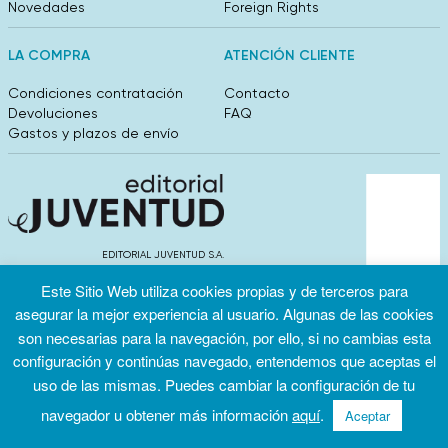
Novedades
Foreign Rights
LA COMPRA
ATENCIÓN CLIENTE
Condiciones contratación
Contacto
Devoluciones
FAQ
Gastos y plazos de envío
EDITORIAL JUVENTUD S.A.
València 304, entlo 1ºB. 08009 Barcelona
Este Sitio Web utiliza cookies propias y de terceros para
info@editorialjuventud.es
(+34) 93 444 18 00
asegurar la mejor experiencia al usuario. Algunas de las cookies
son necesarias para la navegación, por ello, si no cambias esta
configuración y continúas navegado, entendemos que aceptas el
uso de las mismas. Puedes cambiar la configuración de tu
navegador u obtener más información
aquí
.
Aceptar
Condiciones
Política de
Política de
de uso
privacidad
cookies