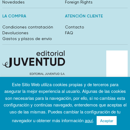
Novedades
Foreign Rights
LA COMPRA
ATENCIÓN CLIENTE
Condiciones contratación
Contacto
Devoluciones
FAQ
Gastos y plazos de envío
EDITORIAL JUVENTUD S.A.
València 304, entlo 1ºB. 08009 Barcelona
Este Sitio Web utiliza cookies propias y de terceros para
info@editorialjuventud.es
(+34) 93 444 18 00
asegurar la mejor experiencia al usuario. Algunas de las cookies
son necesarias para la navegación, por ello, si no cambias esta
configuración y continúas navegado, entendemos que aceptas el
uso de las mismas. Puedes cambiar la configuración de tu
navegador u obtener más información
aquí
.
Aceptar
Condiciones
Política de
Política de
de uso
privacidad
cookies