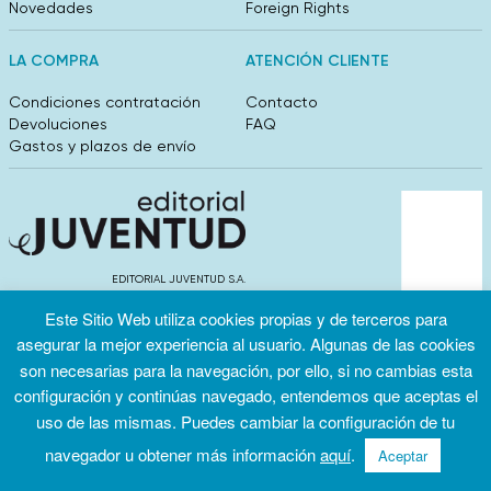
Novedades
Foreign Rights
LA COMPRA
ATENCIÓN CLIENTE
Condiciones contratación
Contacto
Devoluciones
FAQ
Gastos y plazos de envío
EDITORIAL JUVENTUD S.A.
València 304, entlo 1ºB. 08009 Barcelona
Este Sitio Web utiliza cookies propias y de terceros para
info@editorialjuventud.es
(+34) 93 444 18 00
asegurar la mejor experiencia al usuario. Algunas de las cookies
son necesarias para la navegación, por ello, si no cambias esta
configuración y continúas navegado, entendemos que aceptas el
uso de las mismas. Puedes cambiar la configuración de tu
navegador u obtener más información
aquí
.
Aceptar
Condiciones
Política de
Política de
de uso
privacidad
cookies