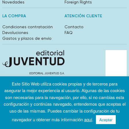
Novedades
Foreign Rights
LA COMPRA
ATENCIÓN CLIENTE
Condiciones contratación
Contacto
Devoluciones
FAQ
Gastos y plazos de envío
EDITORIAL JUVENTUD S.A.
València 304, entlo 1ºB. 08009 Barcelona
Este Sitio Web utiliza cookies propias y de terceros para
info@editorialjuventud.es
(+34) 93 444 18 00
asegurar la mejor experiencia al usuario. Algunas de las cookies
son necesarias para la navegación, por ello, si no cambias esta
configuración y continúas navegado, entendemos que aceptas el
uso de las mismas. Puedes cambiar la configuración de tu
navegador u obtener más información
aquí
.
Aceptar
Condiciones
Política de
Política de
de uso
privacidad
cookies