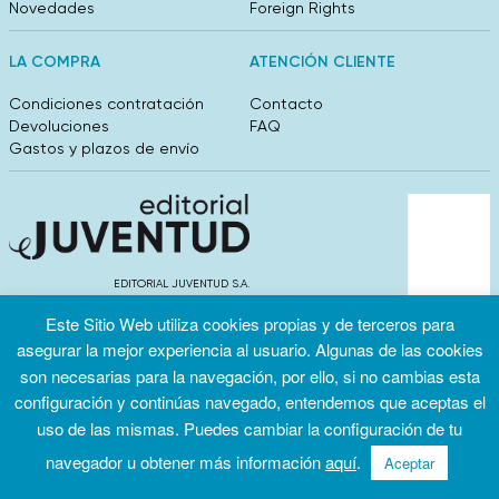
Novedades
Foreign Rights
LA COMPRA
ATENCIÓN CLIENTE
Condiciones contratación
Contacto
Devoluciones
FAQ
Gastos y plazos de envío
EDITORIAL JUVENTUD S.A.
València 304, entlo 1ºB. 08009 Barcelona
Este Sitio Web utiliza cookies propias y de terceros para
info@editorialjuventud.es
(+34) 93 444 18 00
asegurar la mejor experiencia al usuario. Algunas de las cookies
son necesarias para la navegación, por ello, si no cambias esta
configuración y continúas navegado, entendemos que aceptas el
uso de las mismas. Puedes cambiar la configuración de tu
navegador u obtener más información
aquí
.
Aceptar
Condiciones
Política de
Política de
de uso
privacidad
cookies