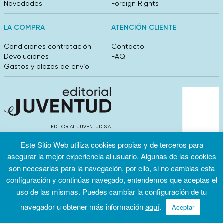
Novedades
Foreign Rights
LA COMPRA
ATENCIÓN CLIENTE
Condiciones contratación
Contacto
Devoluciones
FAQ
Gastos y plazos de envío
EDITORIAL JUVENTUD S.A.
València 304, entlo 1ºB. 08009 Barcelona
Este Sitio Web utiliza cookies propias y de terceros para
info@editorialjuventud.es
(+34) 93 444 18 00
asegurar la mejor experiencia al usuario. Algunas de las cookies
son necesarias para la navegación, por ello, si no cambias esta
configuración y continúas navegado, entendemos que aceptas el
uso de las mismas. Puedes cambiar la configuración de tu
navegador u obtener más información
aquí
.
Aceptar
Condiciones
Política de
Política de
de uso
privacidad
cookies