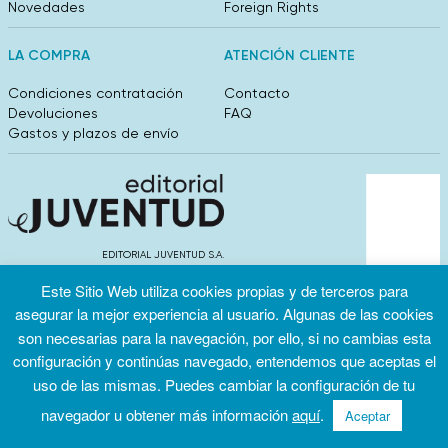
Novedades
Foreign Rights
LA COMPRA
ATENCIÓN CLIENTE
Condiciones contratación
Contacto
Devoluciones
FAQ
Gastos y plazos de envío
EDITORIAL JUVENTUD S.A.
València 304, entlo 1ºB. 08009 Barcelona
Este Sitio Web utiliza cookies propias y de terceros para
info@editorialjuventud.es
(+34) 93 444 18 00
asegurar la mejor experiencia al usuario. Algunas de las cookies
son necesarias para la navegación, por ello, si no cambias esta
configuración y continúas navegado, entendemos que aceptas el
uso de las mismas. Puedes cambiar la configuración de tu
navegador u obtener más información
aquí
.
Aceptar
Condiciones
Política de
Política de
de uso
privacidad
cookies