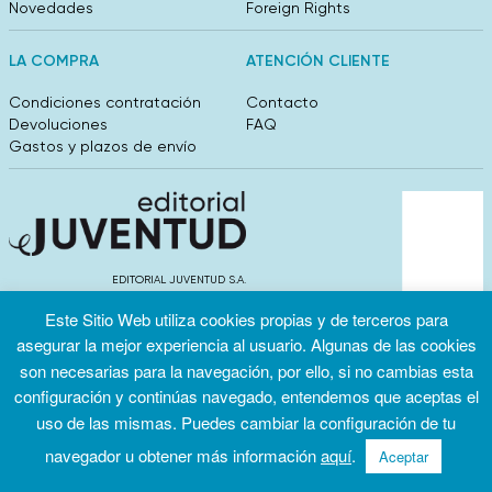
Novedades
Foreign Rights
LA COMPRA
ATENCIÓN CLIENTE
Condiciones contratación
Contacto
Devoluciones
FAQ
Gastos y plazos de envío
EDITORIAL JUVENTUD S.A.
València 304, entlo 1ºB. 08009 Barcelona
Este Sitio Web utiliza cookies propias y de terceros para
info@editorialjuventud.es
(+34) 93 444 18 00
asegurar la mejor experiencia al usuario. Algunas de las cookies
son necesarias para la navegación, por ello, si no cambias esta
configuración y continúas navegado, entendemos que aceptas el
uso de las mismas. Puedes cambiar la configuración de tu
navegador u obtener más información
aquí
.
Aceptar
Condiciones
Política de
Política de
de uso
privacidad
cookies