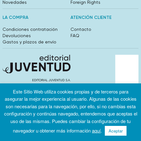
Novedades
Foreign Rights
LA COMPRA
ATENCIÓN CLIENTE
Condiciones contratación
Contacto
Devoluciones
FAQ
Gastos y plazos de envío
EDITORIAL JUVENTUD S.A.
València 304, entlo 1ºB. 08009 Barcelona
Este Sitio Web utiliza cookies propias y de terceros para
info@editorialjuventud.es
(+34) 93 444 18 00
asegurar la mejor experiencia al usuario. Algunas de las cookies
son necesarias para la navegación, por ello, si no cambias esta
configuración y continúas navegado, entendemos que aceptas el
uso de las mismas. Puedes cambiar la configuración de tu
navegador u obtener más información
aquí
.
Aceptar
Condiciones
Política de
Política de
de uso
privacidad
cookies