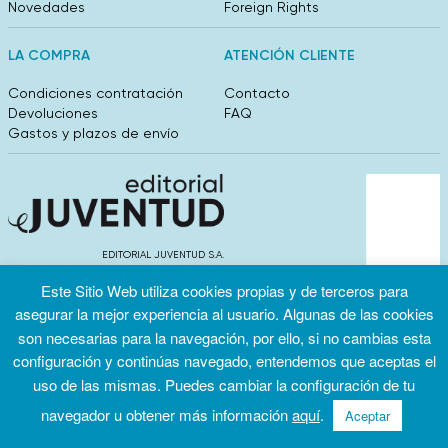
Novedades
Foreign Rights
LA COMPRA
ATENCIÓN CLIENTE
Condiciones contratación
Contacto
Devoluciones
FAQ
Gastos y plazos de envío
EDITORIAL JUVENTUD S.A.
València 304, entlo 1ºB. 08009 Barcelona
Este Sitio Web utiliza cookies propias y de terceros para
info@editorialjuventud.es
(+34) 93 444 18 00
asegurar la mejor experiencia al usuario. Algunas de las cookies
son necesarias para la navegación, por ello, si no cambias esta
configuración y continúas navegado, entendemos que aceptas el
uso de las mismas. Puedes cambiar la configuración de tu
navegador u obtener más información
aquí
.
Aceptar
Condiciones
Política de
Política de
de uso
privacidad
cookies