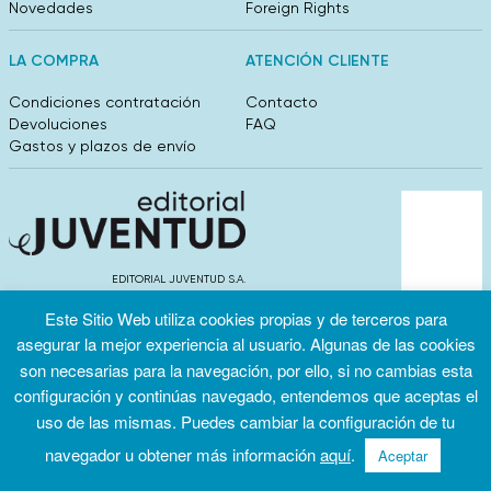
Novedades
Foreign Rights
LA COMPRA
ATENCIÓN CLIENTE
Condiciones contratación
Contacto
Devoluciones
FAQ
Gastos y plazos de envío
EDITORIAL JUVENTUD S.A.
València 304, entlo 1ºB. 08009 Barcelona
Este Sitio Web utiliza cookies propias y de terceros para
info@editorialjuventud.es
(+34) 93 444 18 00
asegurar la mejor experiencia al usuario. Algunas de las cookies
son necesarias para la navegación, por ello, si no cambias esta
configuración y continúas navegado, entendemos que aceptas el
uso de las mismas. Puedes cambiar la configuración de tu
navegador u obtener más información
aquí
.
Aceptar
Condiciones
Política de
Política de
de uso
privacidad
cookies