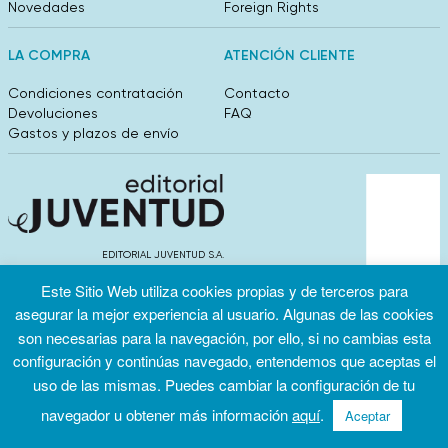
Novedades
Foreign Rights
LA COMPRA
ATENCIÓN CLIENTE
Condiciones contratación
Contacto
Devoluciones
FAQ
Gastos y plazos de envío
EDITORIAL JUVENTUD S.A.
València 304, entlo 1ºB. 08009 Barcelona
Este Sitio Web utiliza cookies propias y de terceros para
info@editorialjuventud.es
(+34) 93 444 18 00
asegurar la mejor experiencia al usuario. Algunas de las cookies
son necesarias para la navegación, por ello, si no cambias esta
configuración y continúas navegado, entendemos que aceptas el
uso de las mismas. Puedes cambiar la configuración de tu
navegador u obtener más información
aquí
.
Aceptar
Condiciones
Política de
Política de
de uso
privacidad
cookies