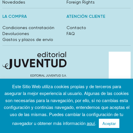
Novedades
Foreign Rights
LA COMPRA
ATENCIÓN CLIENTE
Condiciones contratación
Contacto
Devoluciones
FAQ
Gastos y plazos de envío
EDITORIAL JUVENTUD S.A.
València 304, entlo 1ºB. 08009 Barcelona
Este Sitio Web utiliza cookies propias y de terceros para
info@editorialjuventud.es
(+34) 93 444 18 00
asegurar la mejor experiencia al usuario. Algunas de las cookies
son necesarias para la navegación, por ello, si no cambias esta
configuración y continúas navegado, entendemos que aceptas el
uso de las mismas. Puedes cambiar la configuración de tu
navegador u obtener más información
aquí
.
Aceptar
Condiciones
Política de
Política de
de uso
privacidad
cookies