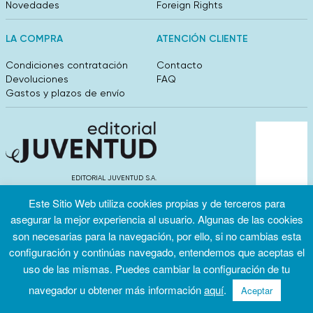
Novedades
Foreign Rights
LA COMPRA
ATENCIÓN CLIENTE
Condiciones contratación
Contacto
Devoluciones
FAQ
Gastos y plazos de envío
EDITORIAL JUVENTUD S.A.
València 304, entlo 1ºB. 08009 Barcelona
Este Sitio Web utiliza cookies propias y de terceros para
info@editorialjuventud.es
(+34) 93 444 18 00
asegurar la mejor experiencia al usuario. Algunas de las cookies
son necesarias para la navegación, por ello, si no cambias esta
configuración y continúas navegado, entendemos que aceptas el
uso de las mismas. Puedes cambiar la configuración de tu
navegador u obtener más información
aquí
.
Aceptar
Condiciones
Política de
Política de
de uso
privacidad
cookies