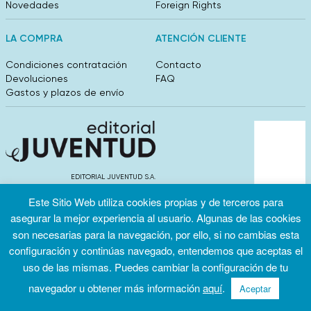
Novedades
Foreign Rights
LA COMPRA
ATENCIÓN CLIENTE
Condiciones contratación
Contacto
Devoluciones
FAQ
Gastos y plazos de envío
EDITORIAL JUVENTUD S.A.
València 304, entlo 1ºB. 08009 Barcelona
Este Sitio Web utiliza cookies propias y de terceros para
info@editorialjuventud.es
(+34) 93 444 18 00
asegurar la mejor experiencia al usuario. Algunas de las cookies
son necesarias para la navegación, por ello, si no cambias esta
configuración y continúas navegado, entendemos que aceptas el
uso de las mismas. Puedes cambiar la configuración de tu
navegador u obtener más información
aquí
.
Aceptar
Condiciones
Política de
Política de
de uso
privacidad
cookies