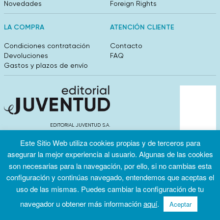
Novedades
Foreign Rights
LA COMPRA
ATENCIÓN CLIENTE
Condiciones contratación
Contacto
Devoluciones
FAQ
Gastos y plazos de envío
EDITORIAL JUVENTUD S.A.
València 304, entlo 1ºB. 08009 Barcelona
Este Sitio Web utiliza cookies propias y de terceros para
info@editorialjuventud.es
(+34) 93 444 18 00
asegurar la mejor experiencia al usuario. Algunas de las cookies
son necesarias para la navegación, por ello, si no cambias esta
configuración y continúas navegado, entendemos que aceptas el
uso de las mismas. Puedes cambiar la configuración de tu
navegador u obtener más información
aquí
.
Aceptar
Condiciones
Política de
Política de
de uso
privacidad
cookies