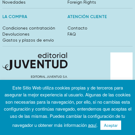
Novedades
Foreign Rights
LA COMPRA
ATENCIÓN CLIENTE
Condiciones contratación
Contacto
Devoluciones
FAQ
Gastos y plazos de envío
EDITORIAL JUVENTUD S.A.
València 304, entlo 1ºB. 08009 Barcelona
Este Sitio Web utiliza cookies propias y de terceros para
info@editorialjuventud.es
(+34) 93 444 18 00
asegurar la mejor experiencia al usuario. Algunas de las cookies
son necesarias para la navegación, por ello, si no cambias esta
configuración y continúas navegado, entendemos que aceptas el
uso de las mismas. Puedes cambiar la configuración de tu
navegador u obtener más información
aquí
.
Aceptar
Condiciones
Política de
Política de
de uso
privacidad
cookies