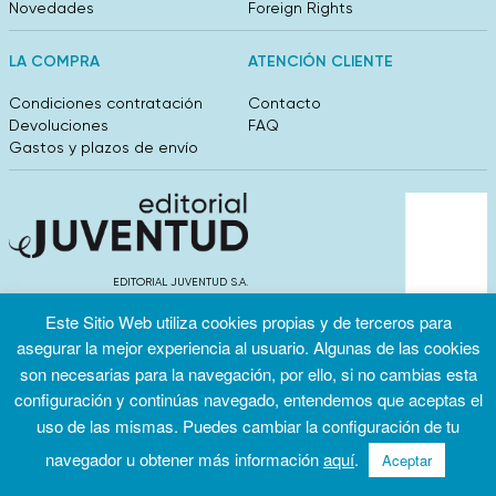
Novedades
Foreign Rights
LA COMPRA
ATENCIÓN CLIENTE
Condiciones contratación
Contacto
Devoluciones
FAQ
Gastos y plazos de envío
EDITORIAL JUVENTUD S.A.
València 304, entlo 1ºB. 08009 Barcelona
Este Sitio Web utiliza cookies propias y de terceros para
info@editorialjuventud.es
(+34) 93 444 18 00
asegurar la mejor experiencia al usuario. Algunas de las cookies
son necesarias para la navegación, por ello, si no cambias esta
configuración y continúas navegado, entendemos que aceptas el
uso de las mismas. Puedes cambiar la configuración de tu
navegador u obtener más información
aquí
.
Aceptar
Condiciones
Política de
Política de
de uso
privacidad
cookies