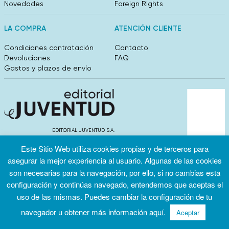
Novedades
Foreign Rights
LA COMPRA
ATENCIÓN CLIENTE
Condiciones contratación
Contacto
Devoluciones
FAQ
Gastos y plazos de envío
EDITORIAL JUVENTUD S.A.
València 304, entlo 1ºB. 08009 Barcelona
Este Sitio Web utiliza cookies propias y de terceros para
info@editorialjuventud.es
(+34) 93 444 18 00
asegurar la mejor experiencia al usuario. Algunas de las cookies
son necesarias para la navegación, por ello, si no cambias esta
configuración y continúas navegado, entendemos que aceptas el
uso de las mismas. Puedes cambiar la configuración de tu
navegador u obtener más información
aquí
.
Aceptar
Condiciones
Política de
Política de
de uso
privacidad
cookies