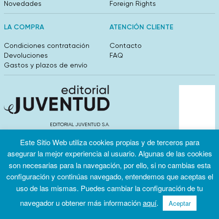
Novedades
Foreign Rights
LA COMPRA
ATENCIÓN CLIENTE
Condiciones contratación
Contacto
Devoluciones
FAQ
Gastos y plazos de envío
EDITORIAL JUVENTUD S.A.
València 304, entlo 1ºB. 08009 Barcelona
Este Sitio Web utiliza cookies propias y de terceros para
info@editorialjuventud.es
(+34) 93 444 18 00
asegurar la mejor experiencia al usuario. Algunas de las cookies
son necesarias para la navegación, por ello, si no cambias esta
configuración y continúas navegado, entendemos que aceptas el
uso de las mismas. Puedes cambiar la configuración de tu
navegador u obtener más información
aquí
.
Aceptar
Condiciones
Política de
Política de
de uso
privacidad
cookies