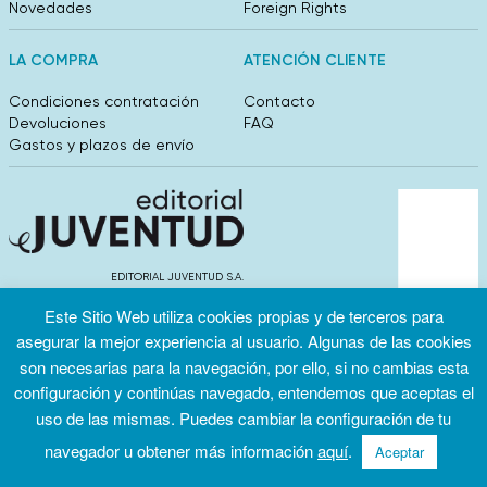
Novedades
Foreign Rights
LA COMPRA
ATENCIÓN CLIENTE
Condiciones contratación
Contacto
Devoluciones
FAQ
Gastos y plazos de envío
EDITORIAL JUVENTUD S.A.
València 304, entlo 1ºB. 08009 Barcelona
Este Sitio Web utiliza cookies propias y de terceros para
info@editorialjuventud.es
(+34) 93 444 18 00
asegurar la mejor experiencia al usuario. Algunas de las cookies
son necesarias para la navegación, por ello, si no cambias esta
configuración y continúas navegado, entendemos que aceptas el
uso de las mismas. Puedes cambiar la configuración de tu
navegador u obtener más información
aquí
.
Aceptar
Condiciones
Política de
Política de
de uso
privacidad
cookies