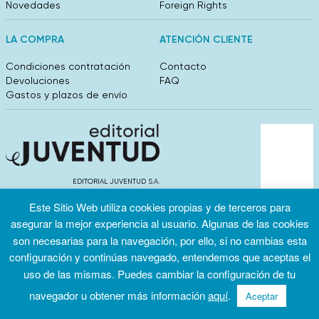
Novedades
Foreign Rights
LA COMPRA
ATENCIÓN CLIENTE
Condiciones contratación
Contacto
Devoluciones
FAQ
Gastos y plazos de envío
EDITORIAL JUVENTUD S.A.
València 304, entlo 1ºB. 08009 Barcelona
Este Sitio Web utiliza cookies propias y de terceros para
info@editorialjuventud.es
(+34) 93 444 18 00
asegurar la mejor experiencia al usuario. Algunas de las cookies
son necesarias para la navegación, por ello, si no cambias esta
configuración y continúas navegado, entendemos que aceptas el
uso de las mismas. Puedes cambiar la configuración de tu
navegador u obtener más información
aquí
.
Aceptar
Condiciones
Política de
Política de
de uso
privacidad
cookies