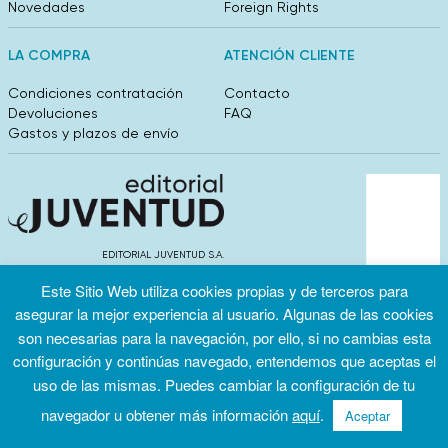
Novedades
Foreign Rights
LA COMPRA
ATENCIÓN CLIENTE
Condiciones contratación
Contacto
Devoluciones
FAQ
Gastos y plazos de envío
EDITORIAL JUVENTUD S.A.
València 304, entlo 1ºB. 08009 Barcelona
Este Sitio Web utiliza cookies propias y de terceros para
info@editorialjuventud.es
(+34) 93 444 18 00
asegurar la mejor experiencia al usuario. Algunas de las cookies
son necesarias para la navegación, por ello, si no cambias esta
configuración y continúas navegado, entendemos que aceptas el
uso de las mismas. Puedes cambiar la configuración de tu
navegador u obtener más información
aquí
.
Aceptar
Condiciones
Política de
Política de
de uso
privacidad
cookies