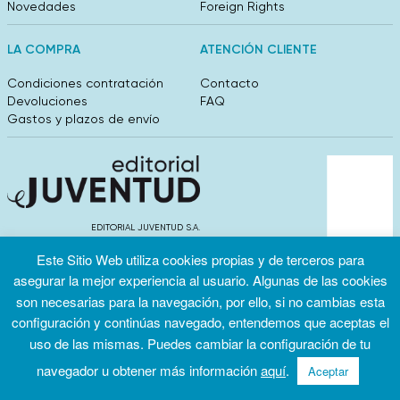
Novedades
Foreign Rights
LA COMPRA
ATENCIÓN CLIENTE
Condiciones contratación
Contacto
Devoluciones
FAQ
Gastos y plazos de envío
EDITORIAL JUVENTUD S.A.
València 304, entlo 1ºB. 08009 Barcelona
Este Sitio Web utiliza cookies propias y de terceros para
info@editorialjuventud.es
(+34) 93 444 18 00
asegurar la mejor experiencia al usuario. Algunas de las cookies
son necesarias para la navegación, por ello, si no cambias esta
configuración y continúas navegado, entendemos que aceptas el
uso de las mismas. Puedes cambiar la configuración de tu
navegador u obtener más información
aquí
.
Aceptar
Condiciones
Política de
Política de
de uso
privacidad
cookies