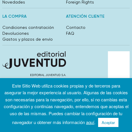
Novedades
Foreign Rights
LA COMPRA
ATENCIÓN CLIENTE
Condiciones contratación
Contacto
Devoluciones
FAQ
Gastos y plazos de envío
EDITORIAL JUVENTUD S.A.
València 304, entlo 1ºB. 08009 Barcelona
Este Sitio Web utiliza cookies propias y de terceros para
info@editorialjuventud.es
(+34) 93 444 18 00
asegurar la mejor experiencia al usuario. Algunas de las cookies
son necesarias para la navegación, por ello, si no cambias esta
configuración y continúas navegado, entendemos que aceptas el
uso de las mismas. Puedes cambiar la configuración de tu
navegador u obtener más información
aquí
.
Aceptar
Condiciones
Política de
Política de
de uso
privacidad
cookies