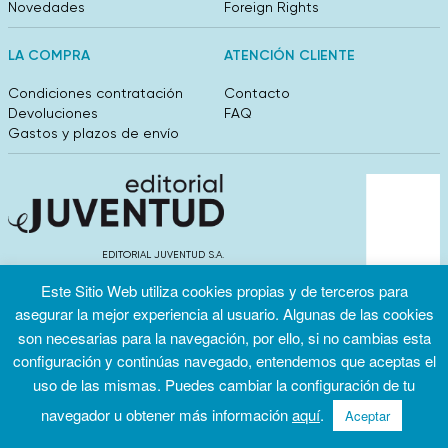
Novedades
Foreign Rights
LA COMPRA
ATENCIÓN CLIENTE
Condiciones contratación
Contacto
Devoluciones
FAQ
Gastos y plazos de envío
EDITORIAL JUVENTUD S.A.
València 304, entlo 1ºB. 08009 Barcelona
Este Sitio Web utiliza cookies propias y de terceros para
info@editorialjuventud.es
(+34) 93 444 18 00
asegurar la mejor experiencia al usuario. Algunas de las cookies
son necesarias para la navegación, por ello, si no cambias esta
configuración y continúas navegado, entendemos que aceptas el
uso de las mismas. Puedes cambiar la configuración de tu
navegador u obtener más información
aquí
.
Aceptar
Condiciones
Política de
Política de
de uso
privacidad
cookies