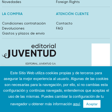
Novedades
Foreign Rights
LA COMPRA
ATENCIÓN CLIENTE
Condiciones contratación
Contacto
Devoluciones
FAQ
Gastos y plazos de envío
EDITORIAL JUVENTUD S.A.
València 304, entlo 1ºB. 08009 Barcelona
Este Sitio Web utiliza cookies propias y de terceros para
info@editorialjuventud.es
(+34) 93 444 18 00
asegurar la mejor experiencia al usuario. Algunas de las cookies
son necesarias para la navegación, por ello, si no cambias esta
configuración y continúas navegado, entendemos que aceptas el
uso de las mismas. Puedes cambiar la configuración de tu
navegador u obtener más información
aquí
.
Aceptar
Condiciones
Política de
Política de
de uso
privacidad
cookies