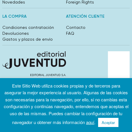
Novedades
Foreign Rights
LA COMPRA
ATENCIÓN CLIENTE
Condiciones contratación
Contacto
Devoluciones
FAQ
Gastos y plazos de envío
EDITORIAL JUVENTUD S.A.
València 304, entlo 1ºB. 08009 Barcelona
Este Sitio Web utiliza cookies propias y de terceros para
info@editorialjuventud.es
(+34) 93 444 18 00
asegurar la mejor experiencia al usuario. Algunas de las cookies
son necesarias para la navegación, por ello, si no cambias esta
configuración y continúas navegado, entendemos que aceptas el
uso de las mismas. Puedes cambiar la configuración de tu
navegador u obtener más información
aquí
.
Aceptar
Condiciones
Política de
Política de
de uso
privacidad
cookies