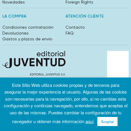
Novedades
Foreign Rights
LA COMPRA
ATENCIÓN CLIENTE
Condiciones contratación
Contacto
Devoluciones
FAQ
Gastos y plazos de envío
EDITORIAL JUVENTUD S.A.
València 304, entlo 1ºB. 08009 Barcelona
Este Sitio Web utiliza cookies propias y de terceros para
info@editorialjuventud.es
(+34) 93 444 18 00
asegurar la mejor experiencia al usuario. Algunas de las cookies
son necesarias para la navegación, por ello, si no cambias esta
configuración y continúas navegado, entendemos que aceptas el
uso de las mismas. Puedes cambiar la configuración de tu
navegador u obtener más información
aquí
.
Aceptar
Condiciones
Política de
Política de
de uso
privacidad
cookies