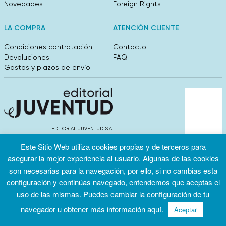
Novedades
Foreign Rights
LA COMPRA
ATENCIÓN CLIENTE
Condiciones contratación
Contacto
Devoluciones
FAQ
Gastos y plazos de envío
EDITORIAL JUVENTUD S.A.
València 304, entlo 1ºB. 08009 Barcelona
Este Sitio Web utiliza cookies propias y de terceros para
info@editorialjuventud.es
(+34) 93 444 18 00
asegurar la mejor experiencia al usuario. Algunas de las cookies
son necesarias para la navegación, por ello, si no cambias esta
configuración y continúas navegado, entendemos que aceptas el
uso de las mismas. Puedes cambiar la configuración de tu
navegador u obtener más información
aquí
.
Aceptar
Condiciones
Política de
Política de
de uso
privacidad
cookies