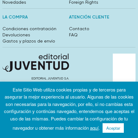
Novedades
Foreign Rights
LA COMPRA
ATENCIÓN CLIENTE
Condiciones contratación
Contacto
Devoluciones
FAQ
Gastos y plazos de envío
EDITORIAL JUVENTUD S.A.
València 304, entlo 1ºB. 08009 Barcelona
Este Sitio Web utiliza cookies propias y de terceros para
info@editorialjuventud.es
(+34) 93 444 18 00
asegurar la mejor experiencia al usuario. Algunas de las cookies
son necesarias para la navegación, por ello, si no cambias esta
configuración y continúas navegado, entendemos que aceptas el
uso de las mismas. Puedes cambiar la configuración de tu
navegador u obtener más información
aquí
.
Aceptar
Condiciones
Política de
Política de
de uso
privacidad
cookies