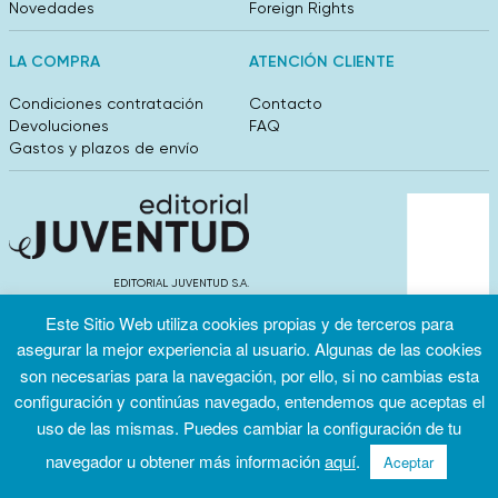
Novedades
Foreign Rights
LA COMPRA
ATENCIÓN CLIENTE
Condiciones contratación
Contacto
Devoluciones
FAQ
Gastos y plazos de envío
EDITORIAL JUVENTUD S.A.
València 304, entlo 1ºB. 08009 Barcelona
Este Sitio Web utiliza cookies propias y de terceros para
info@editorialjuventud.es
(+34) 93 444 18 00
asegurar la mejor experiencia al usuario. Algunas de las cookies
son necesarias para la navegación, por ello, si no cambias esta
configuración y continúas navegado, entendemos que aceptas el
uso de las mismas. Puedes cambiar la configuración de tu
navegador u obtener más información
aquí
.
Aceptar
Condiciones
Política de
Política de
de uso
privacidad
cookies