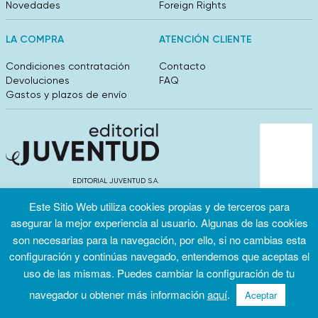
Novedades
Foreign Rights
LA COMPRA
ATENCIÓN CLIENTE
Condiciones contratación
Contacto
Devoluciones
FAQ
Gastos y plazos de envío
EDITORIAL JUVENTUD S.A.
València 304, entlo 1ºB. 08009 Barcelona
Este Sitio Web utiliza cookies propias y de terceros para
info@editorialjuventud.es
(+34) 93 444 18 00
asegurar la mejor experiencia al usuario. Algunas de las cookies
son necesarias para la navegación, por ello, si no cambias esta
configuración y continúas navegado, entendemos que aceptas el
uso de las mismas. Puedes cambiar la configuración de tu
navegador u obtener más información
aquí
.
Aceptar
Condiciones
Política de
Política de
de uso
privacidad
cookies