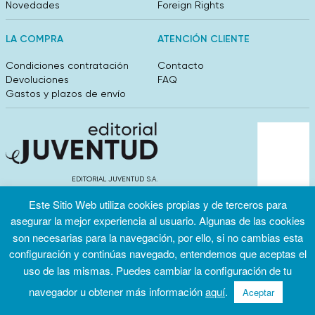
Novedades
Foreign Rights
LA COMPRA
ATENCIÓN CLIENTE
Condiciones contratación
Contacto
Devoluciones
FAQ
Gastos y plazos de envío
EDITORIAL JUVENTUD S.A.
València 304, entlo 1ºB. 08009 Barcelona
Este Sitio Web utiliza cookies propias y de terceros para
info@editorialjuventud.es
(+34) 93 444 18 00
asegurar la mejor experiencia al usuario. Algunas de las cookies
son necesarias para la navegación, por ello, si no cambias esta
configuración y continúas navegado, entendemos que aceptas el
uso de las mismas. Puedes cambiar la configuración de tu
navegador u obtener más información
aquí
.
Aceptar
Condiciones
Política de
Política de
de uso
privacidad
cookies